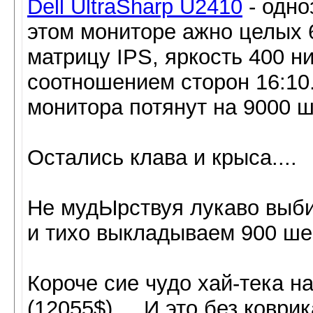
Dell UltraSharp U2410
- одно
этом мониторе ажно целых 6
матрицу IPS, яркость 400 ни
соотношением сторон 16:10..
монитора потянут на 9000 ше
Остались клава и крыса....
Не мудЫрствуя лукаво вы
и тихо выкладываем 900 шек.
Короче сие чудо хай-тека н
(12055$).... И это без коври