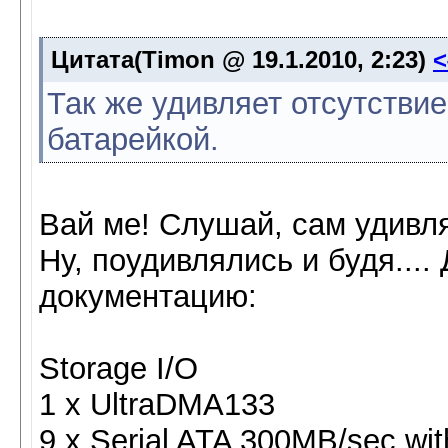
Цитата(Timon @ 19.1.2010, 2:23)
Так же удивляет отсутстви
батарейкой.
Вай ме! Слушай, сам удивл
Ну, поудивлялись и будя....
документацию:
Storage I/O
1 x UltraDMA133
9 x Serial ATA 300MB/sec wit