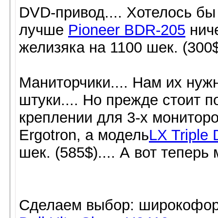
DVD-привод.... Хотелось бы 
лучше
Pioneer BDR-205
ниче
желизяка на 1100 шек. (300$)
Маниторчики.... Нам их нуж
штуки.... Но прежде стоит 
креплении для 3-х мониторо
Ergotron, а модель
LX Triple 
шек. (585$).... А вот теперь
Сделаем выбор: широкофор