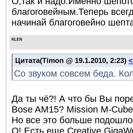
О,так и надо.Именно шёпот
благоговейным.Теперь всег
начинай благоговейно шепт
KLEN
Цитата(Timon @ 19.1.2010, 2:23)
Со звуком совсем беда. Ко
Да ты чё?! А что бы Вы пор
Bose AM15? Mission M-Cube
Но все это больше подошло 
О! Есть еще Creative GigaWo