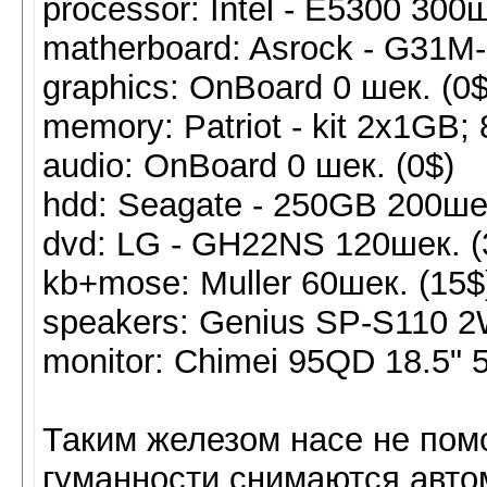
processor: Intel - E5300 300ш
matherboard: Asrock - G31M-
graphics: OnBoard 0 шек. (0$
memory: Patriot - kit 2x1GB
audio: OnBoard 0 шек. (0$)
hdd: Seagate - 250GB 200шек
dvd: LG - GH22NS 120шек. (
kb+mose: Muller 60шек. (15$
speakers: Genius SP-S110 2
monitor: Chimei 95QD 18.5" 
Таким железом насе не пом
гуманности снимаются автом