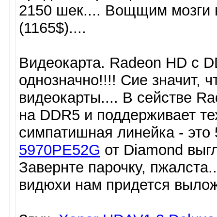
2150 шек.... Вощщим мозги 
(1165$)....
Видеокарта. Radeon HD c DD
однозначно!!!! Сие значит, 
видеокарты.... В сействе Ra
на DDR5 и поддерживает тех
симпатишная линейка - это 5
5970PE52G
от Diamond выгл
Завернте парочку, пжалста...
видюхи нам придется выложи