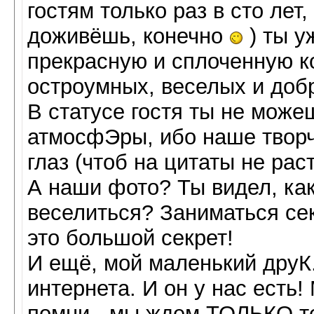
гостям только раз в сто лет
доживёшь, конечно
) ты у
прекрасную и сплоченную к
остроумных, веселых и доб
В статусе гостя ты не може
атмосфЭры, ибо наше творч
глаз (чтоб на цитаты не р
А наши фото? Ты видел, ка
веселиться? Заниматься сек
это большой секрет!
И ещё, мой маленький друК.
интернета. И он у нас есть!
помни - мы ждем ТОЛЬКО те