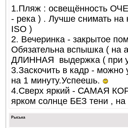
1.Пляж : освещённость ОЧЕ
- река ) . Лучше снимать н
ISO )
2. Вечеринка - закрытое по
Обязательна вспышка ( на а
ДЛИННАЯ выдержка ( при у
3.Заскочить в кадр - можн
на 1 минуту.Успеешь.
4.Сверх яркий - САМАЯ К
ярком солнце БЕЗ тени , на
Рыська