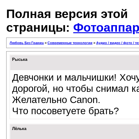
Полная версия этой
страницы:
Фотоаппар
Любовь Без Границ
>
Современные технологии
>
Аудио / видео / фото / т
Рыська
Девчонки и мальчишки! Хочу
дорогой, но чтобы снимал к
Желательно Canon.
Что посоветуете брать?
Лёлька