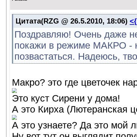
Цитата(RZG @ 26.5.2010, 18:06)
<
Поздравляю! Очень даже 
покажи в режиме МАКРО - н
позвастаться. Надеюсь, тв
Макро? это где цветочек н
Это куст Сирени у дома!
А это Кирха (Лютеранская ц
А это узнаете? Да это мой
Ну вот тут он выглядит полу