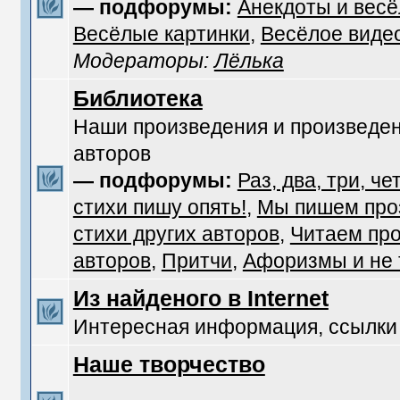
— подфорумы:
Анекдоты и вес
Весёлые картинки
,
Весёлое виде
Модераторы:
Лёлька
Библиотека
Наши произведения и произведен
авторов
— подфорумы:
Раз, два, три, че
стихи пишу опять!
,
Мы пишем про
стихи других авторов
,
Читаем про
авторов
,
Притчи
,
Афоризмы и не т
Из найденого в Internet
Интересная информация, ссылки
Наше творчество