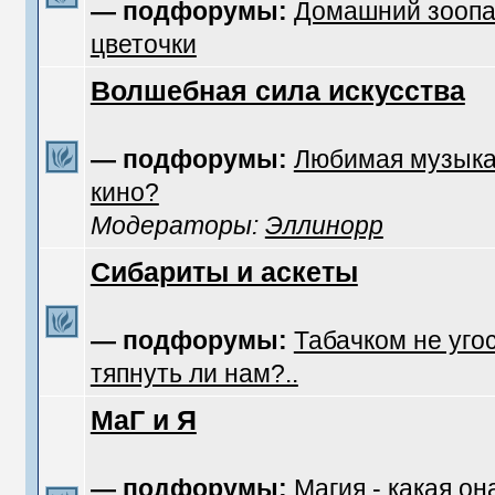
— подфорумы:
Домашний зоопа
цветочки
Волшебная сила искусства
— подфорумы:
Любимая музык
кино?
Модераторы:
Эллинорр
Сибариты и аскеты
— подфорумы:
Табачком не уго
тяпнуть ли нам?..
МаГ и Я
— подфорумы:
Магия - какая он