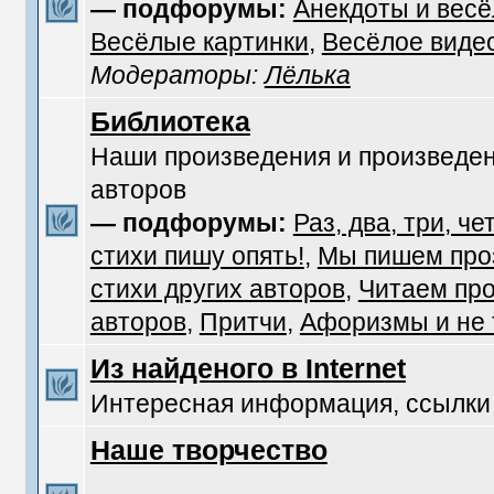
— подфорумы:
Анекдоты и вес
Весёлые картинки
,
Весёлое виде
Модераторы:
Лёлька
Библиотека
Наши произведения и произведен
авторов
— подфорумы:
Раз, два, три, че
стихи пишу опять!
,
Мы пишем про
стихи других авторов
,
Читаем про
авторов
,
Притчи
,
Афоризмы и не т
Из найденого в Internet
Интересная информация, ссылки
Наше творчество