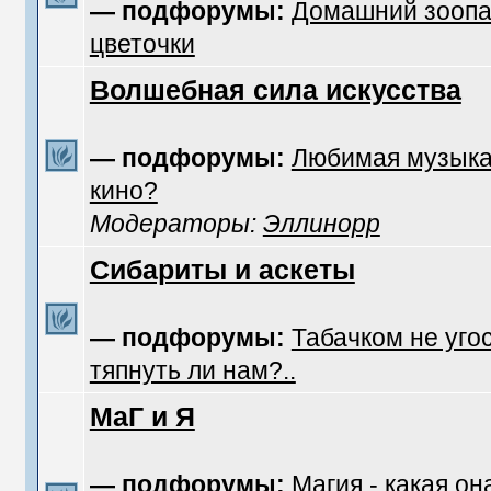
— подфорумы:
Домашний зоопа
цветочки
Волшебная сила искусства
— подфорумы:
Любимая музык
кино?
Модераторы:
Эллинорр
Сибариты и аскеты
— подфорумы:
Табачком не уго
тяпнуть ли нам?..
МаГ и Я
— подфорумы:
Магия - какая он