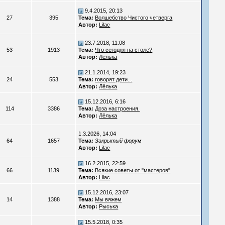
9.4.2015, 20:13
27
395
Тема:
Волшебство Чистого четверга
Автор:
Lilac
23.7.2018, 11:08
53
1913
Тема:
Что сегодня на столе?
Автор:
Лёлька
21.1.2014, 19:23
24
553
Тема:
говорят дети...
Автор:
Лёлька
15.12.2016, 6:16
114
3386
Тема:
Доза настроения.
Автор:
Лёлька
1.3.2026, 14:04
64
1657
Тема:
Закрытый форум
Автор:
Lilac
16.2.2015, 22:59
66
1139
Тема:
Всякие советы от "мастеров"
Автор:
Lilac
15.12.2016, 23:07
14
1388
Тема:
Мы вяжем
Автор:
Рыська
15.5.2018, 0:35