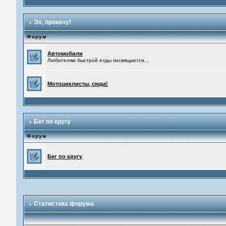
Эх, прокачу!
Форум
Автомобили
Любителям быстрой езды посвящается...
Мотоциклисты, сюда!
Бег по кругу
Форум
Бег по кругу
Статистика форума