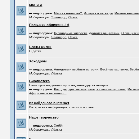
МаГ и Я
— подфорумы:
Магия - какая она?
,
История и легенды
,
Магическая пом
Модераторы:
Эллинорр
,
Ольга
Пальчики оближешь! :)
— подфорумы:
Кулинарные хитрости
,
Делимся рецептами
,
О специях 
Модераторы:
Эллинорр
,
Ольга
Цветы жизни
О детях
Хоходром
— подфорумы:
Анекдоты и весёлые истории
,
Весёлые картинки
,
Весёл
Модераторы:
Лёлька
Библиотека
Наши произведения и произведения других авторов
— подфорумы:
Раз, два, три, четыре, пять, я стихи пишу опять!
,
Мы пиш
Афоризмы и не только...
Из найденого в Internet
Интересная информация, ссылки и прочее
Наше творчество
— подфорумы:
Хобби
Модераторы:
Лёлька