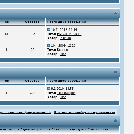
Тем
Ответов
Последнее сообщение
10.11.2012, 14:44
18
198
Тема:
Бывает и такое!
Автор:
Рыська
10.4.2009, 12:28
1
29
Тема:
Квадро
Автор:
Lilac
Тем
Ответов
Последнее сообщение
9.1.2010, 18:55
1
322
Тема:
Третий срок
Автор:
Lilac
 установленные форумом cookies
·
Отметить все сообщения прочитанными
ные темы
·
Администрация
·
Активные сегодня
·
Самые активные