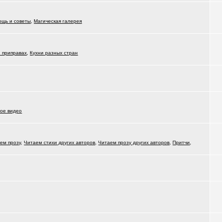
ощь и советы
,
Магическая галерея
и приправах
,
Кухни разных стран
ое видео
ем прозу
,
Читаем стихи других авторов
,
Читаем прозу других авторов
,
Притчи
,