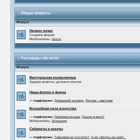
Общие вопросы
Форум
Начало начал
Создаём форум!
Модераторы:
Акела
Разговоры обо всём
Форум
Виртуальная поликлиника
Задаём вопросы, делимся опытом.
Наша флора и фауна
— подфорумы:
Домашний зоопарк
,
Лютики - цветочки
Волшебная сила искусства
— подфорумы:
Любимая музыка
,
Пошли в кино?
Модераторы:
Эллинорр
Сибариты и аскеты
— подфорумы:
Табачком не угостите?
,
А не тяпнуть ли нам?..