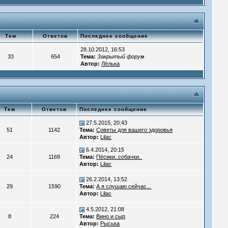
Тем
Ответов
Последнее сообщение
28.10.2012, 16:53
33
654
Тема:
Закрытый форум
Автор:
Лёлька
Тем
Ответов
Последнее сообщение
27.5.2015, 20:43
51
1142
Тема:
Советы для вашего здоровья
Автор:
Lilac
6.4.2014, 20:15
24
1169
Тема:
Пёсики..собачки..
Автор:
Lilac
26.2.2014, 13:52
29
1590
Тема:
А я слушаю сейчас...
Автор:
Lilac
4.5.2012, 21:08
8
224
Тема:
Вино и сыр
Автор:
Рыська