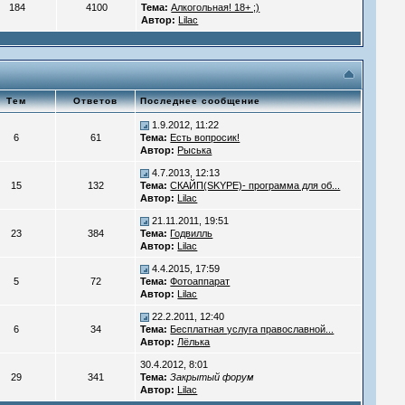
184
4100
Тема:
Алкогольная! 18+ ;)
Автор:
Lilac
Тем
Ответов
Последнее сообщение
1.9.2012, 11:22
6
61
Тема:
Есть вопросик!
Автор:
Рыська
4.7.2013, 12:13
15
132
Тема:
СКАЙП(SKYPE)- программа для об...
Автор:
Lilac
21.11.2011, 19:51
23
384
Тема:
Годвилль
Автор:
Lilac
4.4.2015, 17:59
5
72
Тема:
Фотоаппарат
Автор:
Lilac
22.2.2011, 12:40
6
34
Тема:
Бесплатная услуга православной...
Автор:
Лёлька
30.4.2012, 8:01
29
341
Тема:
Закрытый форум
Автор:
Lilac