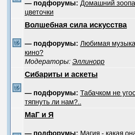
— подфорумы:
Домашний зоопа
цветочки
Волшебная сила искусства
— подфорумы:
Любимая музык
кино?
Модераторы:
Эллинорр
Сибариты и аскеты
— подфорумы:
Табачком не уго
тяпнуть ли нам?..
МаГ и Я
— подфорумы:
Магия - какая он