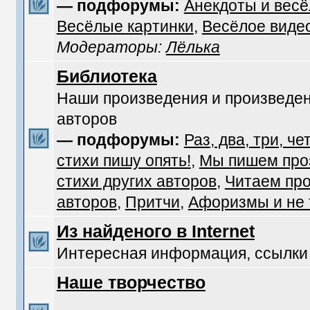
— подфорумы:
Анекдоты и вес
Весёлые картинки
,
Весёлое виде
Модераторы:
Лёлька
Библиотека
Наши произведения и произведен
авторов
— подфорумы:
Раз, два, три, че
стихи пишу опять!
,
Мы пишем про
стихи других авторов
,
Читаем про
авторов
,
Притчи
,
Афоризмы и не т
Из найденого в Internet
Интересная информация, ссылки
Наше творчество