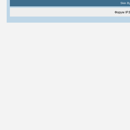
Skin B
Форум
IP.