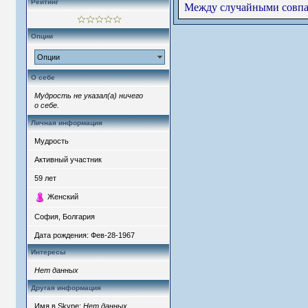
Рейтинг
Между случайными совпад
Опции
Опции
О себе
Мудрость не указал(а) ничего
о себе.
Личная информация
Мудрость
Активный участник
59
лет
Женский
София, Болгария
Дата рождения:
Фев-28-1967
Интересы
Нет данных
Другая информация
Имя в Skype:
Нет данных