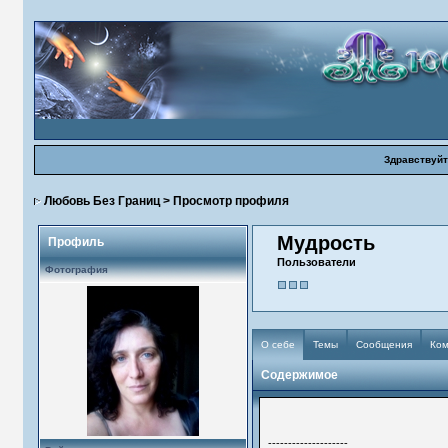
Здравствуйт
Любовь Без Границ
> Просмотр профиля
Мудрость
Профиль
Пользователи
Фотография
О себе
Темы
Сообщения
Ко
Содержимое
--------------------