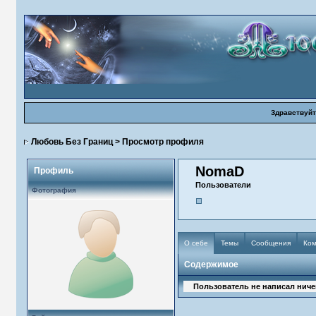
Здравствуйт
Любовь Без Границ
> Просмотр профиля
NomaD
Профиль
Пользователи
Фотография
О себе
Темы
Сообщения
Ко
Содержимое
Пользователь не написал ничег