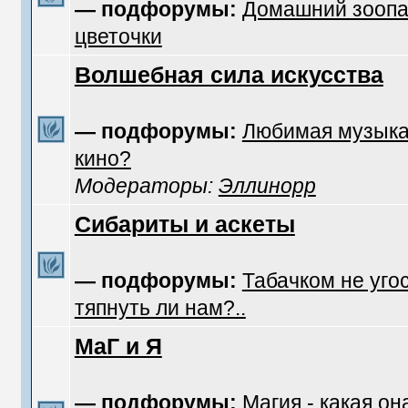
— подфорумы:
Домашний зоопа
цветочки
Волшебная сила искусства
— подфорумы:
Любимая музык
кино?
Модераторы:
Эллинорр
Сибариты и аскеты
— подфорумы:
Табачком не уго
тяпнуть ли нам?..
МаГ и Я
— подфорумы:
Магия - какая он