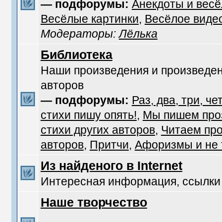
— подфорумы:
Анекдоты и вес
Весёлые картинки
,
Весёлое виде
Модераторы:
Лёлька
Библиотека
Наши произведения и произведен
авторов
— подфорумы:
Раз, два, три, че
стихи пишу опять!
,
Мы пишем про
стихи других авторов
,
Читаем про
авторов
,
Притчи
,
Афоризмы и не т
Из найденого в Internet
Интересная информация, ссылки
Наше творчество