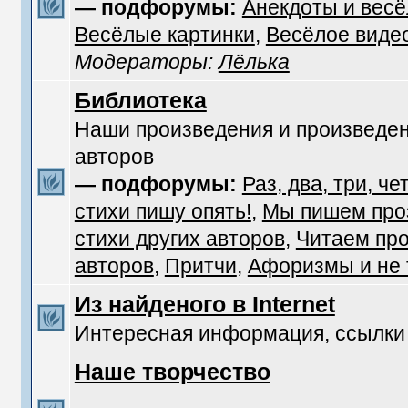
— подфорумы:
Анекдоты и вес
Весёлые картинки
,
Весёлое виде
Модераторы:
Лёлька
Библиотека
Наши произведения и произведен
авторов
— подфорумы:
Раз, два, три, че
стихи пишу опять!
,
Мы пишем про
стихи других авторов
,
Читаем про
авторов
,
Притчи
,
Афоризмы и не т
Из найденого в Internet
Интересная информация, ссылки
Наше творчество