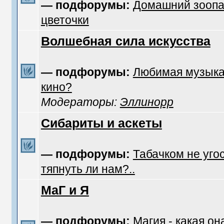
— подфорумы:
Домашний зоопа
цветочки
Волшебная сила искусства
— подфорумы:
Любимая музык
кино?
Модераторы:
Эллинорр
Сибариты и аскеты
— подфорумы:
Табачком не уго
тяпнуть ли нам?..
МаГ и Я
— подфорумы:
Магия - какая он