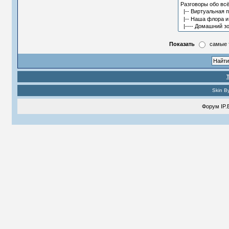
Показать
самые 
Skin B
Форум
IP.