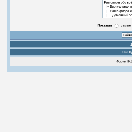
Показать
самые 
Skin B
Форум
IP.