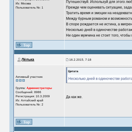
Путешествуй. Используй для этого лю
Из: Москва
Прежде чем оценивать ситуацию, задай
Пользователь №: 1
Тратить время и эмоции на неадекватно
Между бурным романом и возможность
В споре рождается не истина, а мигре
Несколько дней в одиночестве работаю
Ни один мужчина не стоит того, чтобы
Лёлька
16.2.2015, 7:18
Цитата
Активный участник
Несколько дней в одиночестве работ
Группа:
Администраторы
Сообщений: 8986
Регистрация: 10.3.2009
Да как же.
Из: Алтайский край
Пользователь №: 2