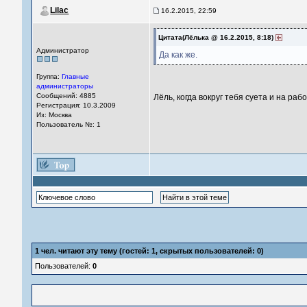
Lilac
16.2.2015, 22:59
Цитата(Лёлька @ 16.2.2015, 8:18)
Администратор
Да как же.
Группа:
Главные
администраторы
Сообщений: 4885
Лёль, когда вокруг тебя суета и на рабо
Регистрация: 10.3.2009
Из: Москва
Пользователь №: 1
1
чел. читают эту тему (гостей: 1, скрытых пользователей: 0)
Пользователей:
0