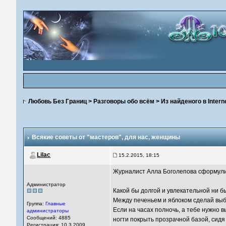
Любовь Без Границ
>
Разговоры обо всём
>
Из найденого в Intern
Всякие советы от "мастеров"
, для нас, женщины
Lilac
15.2.2015, 18:15
Журналист Алла Боголепова сформулир
Администратор
Какой бы долгой и увлекательной ни б
Между печеньем и яблоком сделай выб
Группа:
Главные
Если на часах полночь, а тебе нужно 
администраторы
Сообщений: 4885
ногти покрыть прозрачной базой, сидя
Регистрация: 10.3.2009