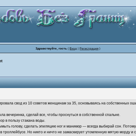
Здравствуйте, гость
(
Вход
|
Регистрация
)
et
овала свод из 10 советов женщинам за 35, основываясь на собственных ош
ыла вечеринка, сделай все, чтобы проснуться в собственной спальне.
ор в пользу стакана воды.
вымыть голову, сделать эпиляцию ног и маникюр — всегда выбирай сон. Потом
 в троллейбусе. Но никто и ничто не замаскирует утомленную мятую морду и 