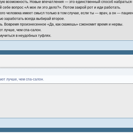
бую возможность. Новые впечатления — это единственный способ набраться 
 себе вопрос «А мое ли это дело?». Потом закрой рот и иди работать.
го человека имеет смысл только в том случае, если ты — врач, а он — пациен
ю заработать всегда выбирай второе.
нь. Вовремя произнесенное «Да, как скажешь» сэкономит время и нервы.
т лучше, чем спа-салон.
 мучиться в неудобных туфлях.
ают лучше, чем спа-салон.