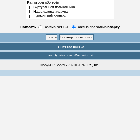
Показать
самые точные
самые последние
вверху
Текстовая версия
Skin By: atsaunier
Winxperts.net
Форум
IP.Board
2.3.6 © 2026
IPS, Inc
.