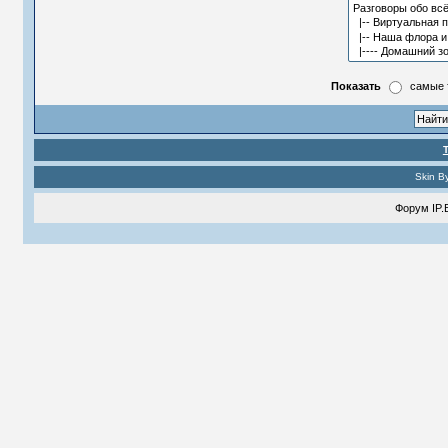
Показать
самые 
Skin B
Форум
IP.