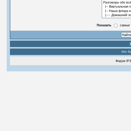
Показать
самые 
Skin B
Форум
IP.