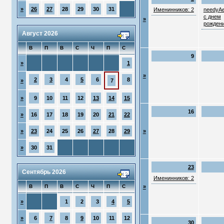
»
26
27
28
29
30
31
Именинников: 2
needyAe
с днем
»
рождени
Август 2026
В
П
В
С
Ч
П
С
9
»
1
»
2
3
4
5
6
8
»
7
»
9
10
11
12
13
14
15
16
»
16
17
18
19
20
21
22
»
23
24
25
26
27
28
29
»
»
30
31
23
Сентябрь 2026
Именинников: 2
В
П
В
С
Ч
П
С
»
»
1
2
3
4
5
»
6
7
8
9
10
11
12
30