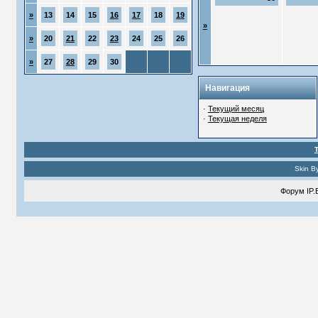
»
13
14
15
16
17
18
19
»
»
20
21
22
23
24
25
26
»
27
28
29
30
Навигация
·
Текущий месяц
·
Текущая неделя
Skin B
Форум
IP.