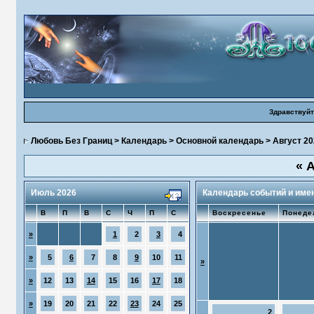
Здравствуйт
Любовь Без Границ
>
Календарь
>
Основной календарь
> Август 20
«
А
Июль 2026
Календарь событий и име
В
П
В
С
Ч
П
С
Воскресенье
Понеде
»
1
2
3
4
»
5
6
7
8
9
10
11
»
»
12
13
14
15
16
17
18
»
19
20
21
22
23
24
25
2