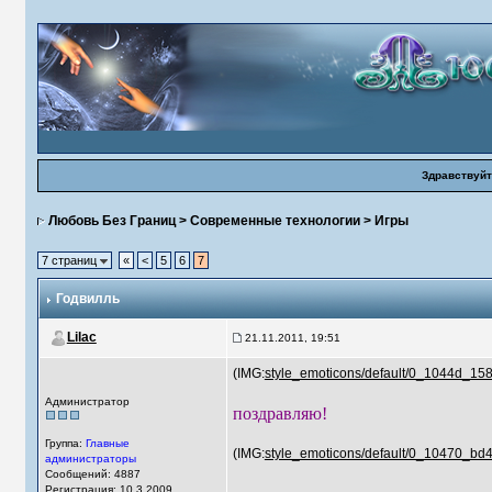
Здравствуйт
Любовь Без Границ
>
Современные технологии
>
Игры
7 страниц
«
<
5
6
7
Годвилль
Lilac
21.11.2011, 19:51
(IMG:
style_emoticons/default/0_1044d_15
Администратор
поздравляю!
Группа:
Главные
(IMG:
style_emoticons/default/0_10470_bd
администраторы
Сообщений: 4887
Регистрация: 10.3.2009