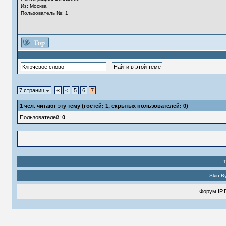
Из: Москва
Пользователь №: 1
7 страниц
«
<
5
6
7
1
чел. читают эту тему (гостей: 1, скрытых пользователей: 0)
Пользователей:
0
Skin B
Форум
IP.