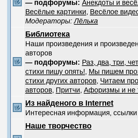
— подфорумы:
Анекдоты и вес
Весёлые картинки
,
Весёлое виде
Модераторы:
Лёлька
Библиотека
Наши произведения и произведен
авторов
— подфорумы:
Раз, два, три, че
стихи пишу опять!
,
Мы пишем про
стихи других авторов
,
Читаем про
авторов
,
Притчи
,
Афоризмы и не т
Из найденого в Internet
Интересная информация, ссылки
Наше творчество