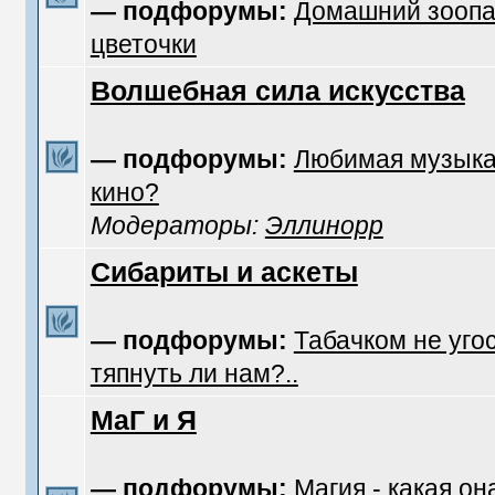
— подфорумы:
Домашний зоопа
цветочки
Волшебная сила искусства
— подфорумы:
Любимая музык
кино?
Модераторы:
Эллинорр
Сибариты и аскеты
— подфорумы:
Табачком не уго
тяпнуть ли нам?..
МаГ и Я
— подфорумы:
Магия - какая он