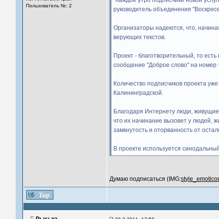
"Каждое утро подписчики новой услу
Пользователь №: 2
руководитель объединения "Воскресе
Организаторы надеются, что, начина
верующих текстов.
Проект - благотворительный, то ест
сообщение "Доброе слово" на номер 
Количество подписчиков проекта уже
Калининградской.
Благодаря Интернету люди, живущие 
что их начинание вызовет у людей, 
замкнутость и оторванность от остал
В проекте используется синодальны
Думаю подписаться (IMG:
style_emoticon