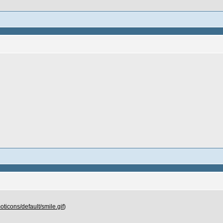
oticons/default/smile.gif
)