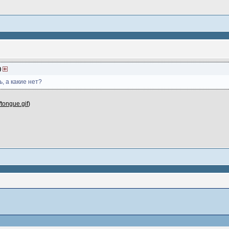
)
, а какие нет?
/tongue.gif
)