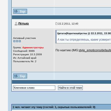
Лёлька
22.2.2011, 12:40
Цитата(Короткошёрстка @ 22.2.2011, 15:38
Активный участник
А как ты определяешь, какие усмирить
Группа:
Администраторы
По наитию (IMG:
style_emoticons/default
Сообщений: 8986
Регистрация: 10.3.2009
Из: Алтайский край
Пользователь №: 2
1
чел. читают эту тему (гостей: 1, скрытых пользователей: 0)