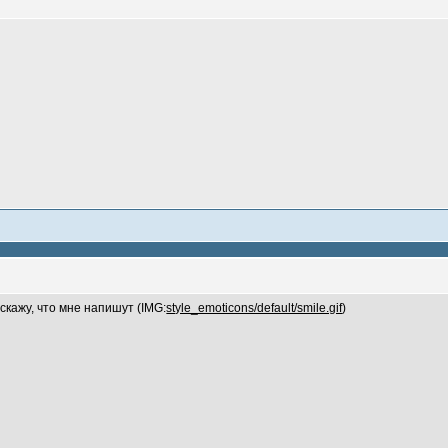
скажу, что мне напишут (IMG:
style_emoticons/default/smile.gif
)