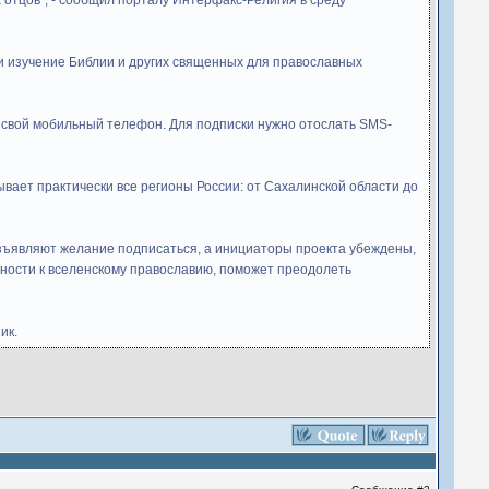
отцов", - сообщил порталу Интерфакс-Религия в среду
 и изучение Библии и других священных для православных
а свой мобильный телефон. Для подписки нужно отослать SMS-
вает практически все регионы России: от Сахалинской области до
изъявляют желание подписаться, а инициаторы проекта убеждены,
тности к вселенскому православию, поможет преодолеть
ик.