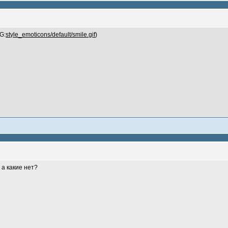
G:
style_emoticons/default/smile.gif
)
 а какие нет?