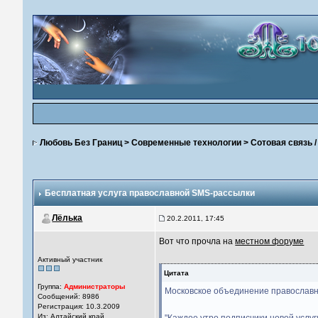
Любовь Без Границ
>
Современные технологии
>
Сотовая связь 
Бесплатная услуга православной SMS-рассылки
Лёлька
20.2.2011, 17:45
Вот что прочла на
местном форуме
Активный участник
Цитата
Группа:
Администраторы
Московское объединение православн
Сообщений: 8986
Регистрация: 10.3.2009
Из: Алтайский край