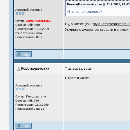
Цитата(Короткошёрстка @ 21.2.2011, 21:49
Активный участник
И чего, пригодилось?
Группа:
Администраторы
Ну, а как же (IMG:
style_emoticons/default
Сообщений: 8986
Регистрация: 10.3.2009
Усмирило душевные страсти и сподви
Из: Алтайский край
Пользователь №: 2
Короткошёрстка
21.2.2011, 19:29
Страсти жалко.
Активный участник
Группа: Пользователи
Сообщений: 696
Регистрация: 11.3.2009
Пользователь №: 15