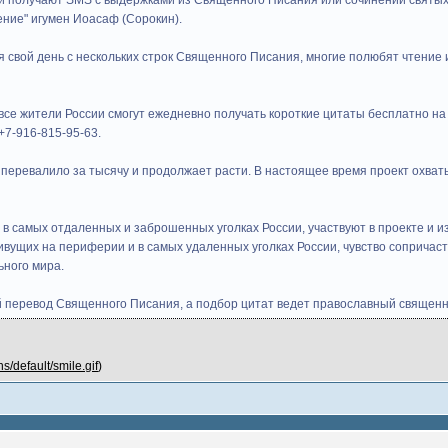
ги получают SMS с выдержками из Священного Писания или сочинений святых 
ние" игумен Иоасаф (Сорокин).
я свой день с нескольких строк Священного Писания, многие полюбят чтение
ь все жители России смогут ежедневно получать короткие цитаты бесплатно н
+7-916-815-95-63.
 перевалило за тысячу и продолжает расти. В настоящее время проект охваты
в самых отдаленных и заброшенных уголках России, участвуют в проекте и 
живущих на периферии и в самых удаленных уголках России, чувство сопричас
ьного мира.
й перевод Священного Писания, а подбор цитат ведет православный священн
s/default/smile.gif
)