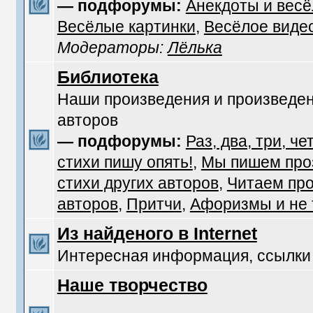
— подфорумы:
Анекдоты и вес
Весёлые картинки
,
Весёлое виде
Модераторы:
Лёлька
Библиотека
Наши произведения и произведен
авторов
— подфорумы:
Раз, два, три, че
стихи пишу опять!
,
Мы пишем про
стихи других авторов
,
Читаем про
авторов
,
Притчи
,
Афоризмы и не т
Из найденого в Internet
Интересная информация, ссылки
Наше творчество