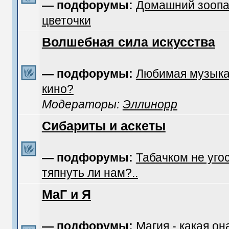
— подфорумы:
Домашний зоопа
цветочки
Волшебная сила искусства
— подфорумы:
Любимая музык
кино?
Модераторы:
Эллинорр
Сибариты и аскеты
— подфорумы:
Табачком не уго
тяпнуть ли нам?..
МаГ и Я
— подфорумы:
Магия - какая он