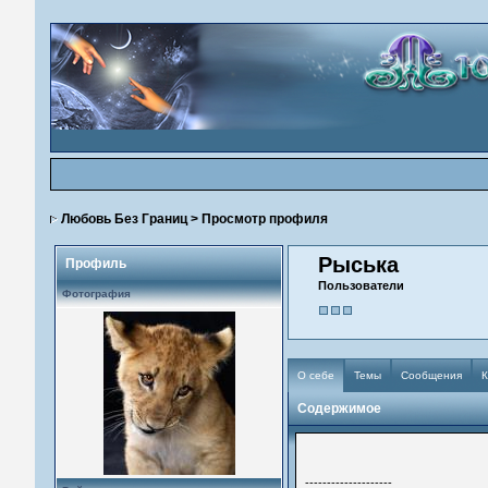
Любовь Без Границ
> Просмотр профиля
Рыська
Профиль
Пользователи
Фотография
О себе
Темы
Сообщения
Содержимое
--------------------