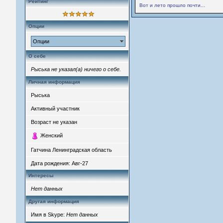
Рейтинг
Вот и лето прошло почти...
Опции
Опции
О себе
Рыська не указал(а) ничего о себе.
Личная информация
Рыська
Активный участник
Возраст не указан
Женский
Гатчина Ленинградская область
Дата рождения:
Авг-27
Интересы
Нет данных
Другая информация
Имя в Skype:
Нет данных