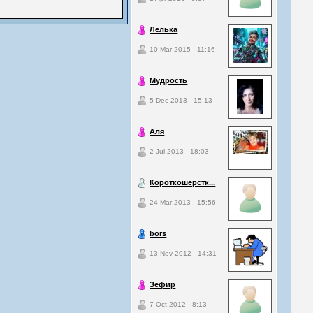
Лёлька
10 Mar 2015 - 11:16
Мудрость
5 Dec 2013 - 15:13
Аля
2 Jul 2013 - 18:03
Короткошёрстк...
24 Mar 2013 - 15:56
bors
13 Nov 2012 - 14:31
Зефир
7 Oct 2012 - 8:13