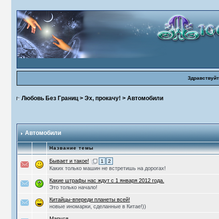
Здравствуйт
Любовь Без Границ
>
Эх, прокачу!
>
Автомобили
Автомобили
Название темы
Бывает и такое!
1
2
Каких только машин не встретишь на дорогах!
Какие штрафы нас ждут с 1 января 2012 года.
Это только начало!
Китайцы-впереди планеты всей!
новые иномарки, сделанные в Китае!))
Маруся