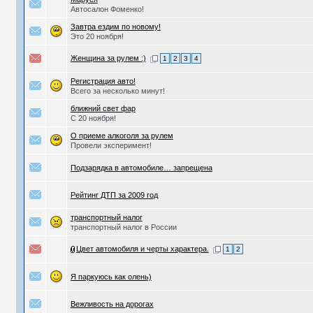
Автосалон Фоменко!
Завтра ездим по новому!
Это 20 ноября!
Женщина за рулем :)
1
2
3
4
Регистрация авто!
Всего за несколько минут!
ближний свет фар
С 20 ноября!
О приеме алкоголя за рулем
Провели эксперимент!
Подзарядка в автомобиле… запрещена
Рейтинг ДТП за 2009 год
транспортный налог
транспортный налог в России
Цвет автомобиля и черты характера.
1
2
Я паркуюсь как олень)
Вежливость на дорогах