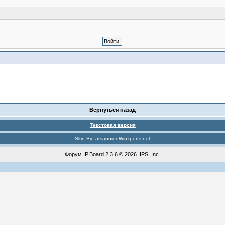
Вернуться назад
Текстовая версия
Skin By: atsaunier
Winxperts.net
Форум
IP.Board
2.3.6 © 2026
IPS, Inc
.