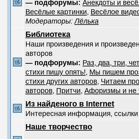
— подфорумы:
Анекдоты и вес
Весёлые картинки
,
Весёлое виде
Модераторы:
Лёлька
Библиотека
Наши произведения и произведен
авторов
— подфорумы:
Раз, два, три, че
стихи пишу опять!
,
Мы пишем про
стихи других авторов
,
Читаем про
авторов
,
Притчи
,
Афоризмы и не т
Из найденого в Internet
Интересная информация, ссылки
Наше творчество