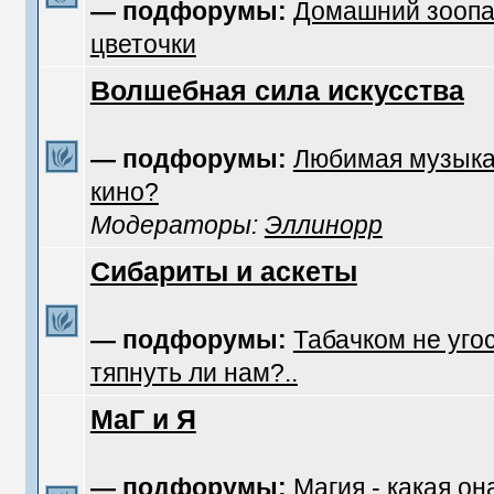
— подфорумы:
Домашний зоопа
цветочки
Волшебная сила искусства
— подфорумы:
Любимая музык
кино?
Модераторы:
Эллинорр
Сибариты и аскеты
— подфорумы:
Табачком не уго
тяпнуть ли нам?..
МаГ и Я
— подфорумы:
Магия - какая он