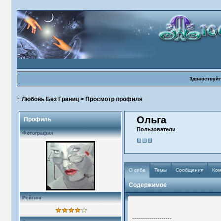
Здравствуйт
Любовь Без Границ
> Просмотр профиля
Ольга
Профиль
Пользователи
Фотография
О себе
Темы
Сообщения
Ко
Содержимое
Рейтинг
--------------------