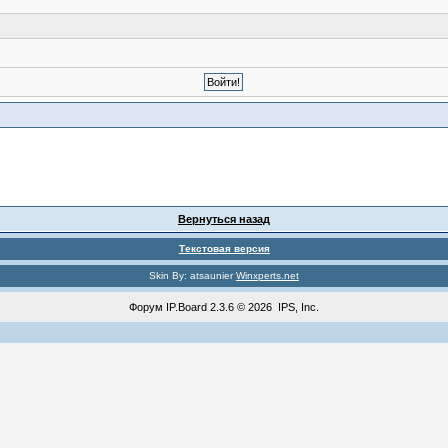
Вернуться назад
Текстовая версия
Skin By: atsaunier
Winxperts.net
Форум
IP.Board
2.3.6 © 2026
IPS, Inc
.