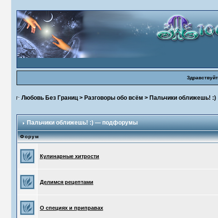
Здравствуйт
Любовь Без Границ
>
Разговоры обо всём
>
Пальчики оближешь! :)
Пальчики оближешь! :) — подфорумы
Форум
Кулинарные хитрости
Делимся рецептами
О специях и приправах