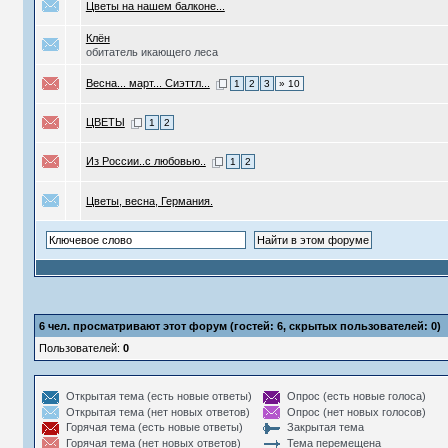
Цветы на нашем балконе...
Клён
обитатель икающего леса
Весна... март... Сиэттл...
1
2
3
» 10
ЦВЕТЫ
1
2
Из России..с любовью..
1
2
Цветы, весна, Германия.
6
чел. просматривают этот форум (гостей: 6, скрытых пользователей: 0)
Пользователей:
0
Открытая тема (есть новые ответы)
Опрос (есть новые голоса)
Открытая тема (нет новых ответов)
Опрос (нет новых голосов)
Горячая тема (есть новые ответы)
Закрытая тема
Горячая тема (нет новых ответов)
Тема перемещена