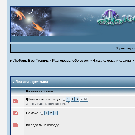
Здравствуйт
Любовь Без Границ
>
Разговоры обо всём
>
Наша флора и фауна
>
Лютики - цветочки
Название темы
Комнатные питомцы
1
2
3
» 14
а что у вас на подоконнике?
На даче
1
2
3
Во саду ли..в огороде