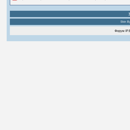
Skin B
Форум
IP.