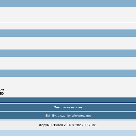
ton
:50
Текстовая версия
Skin By: atsaunier
Winxperts.net
Форум
IP.Board
2.3.6 © 2026
IPS, Inc
.