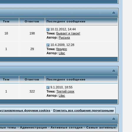
Тем
Ответов
Последнее сообщение
10.11.2012, 14:44
18
198
Тема:
Бывает и такое!
Автор:
Рыська
10.4.2009, 12:28
1
29
Тема:
Квадро
Автор:
Lilac
Тем
Ответов
Последнее сообщение
9.1.2010, 18:55
1
322
Тема:
Третий срок
Автор:
Lilac
 установленные форумом cookies
·
Отметить все сообщения прочитанными
ные темы
·
Администрация
·
Активные сегодня
·
Самые активные