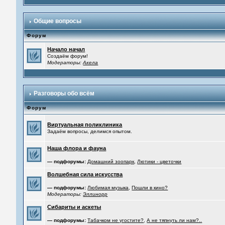
Общие вопросы
Форум
Начало начал
Создаём форум!
Модераторы:
Акела
Разговоры обо всём
Форум
Виртуальная поликлиника
Задаём вопросы, делимся опытом.
Наша флора и фауна
— подфорумы:
Домашний зоопарк
,
Лютики - цветочки
Волшебная сила искусства
— подфорумы:
Любимая музыка
,
Пошли в кино?
Модераторы:
Эллинорр
Сибариты и аскеты
— подфорумы:
Табачком не угостите?
,
А не тяпнуть ли нам?..