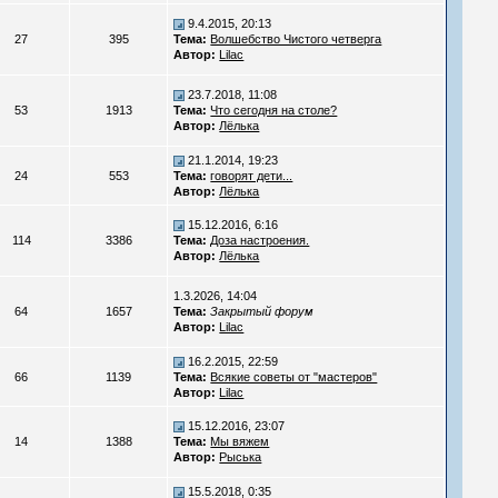
9.4.2015, 20:13
27
395
Тема:
Волшебство Чистого четверга
Автор:
Lilac
23.7.2018, 11:08
53
1913
Тема:
Что сегодня на столе?
Автор:
Лёлька
21.1.2014, 19:23
24
553
Тема:
говорят дети...
Автор:
Лёлька
15.12.2016, 6:16
114
3386
Тема:
Доза настроения.
Автор:
Лёлька
1.3.2026, 14:04
64
1657
Тема:
Закрытый форум
Автор:
Lilac
16.2.2015, 22:59
66
1139
Тема:
Всякие советы от "мастеров"
Автор:
Lilac
15.12.2016, 23:07
14
1388
Тема:
Мы вяжем
Автор:
Рыська
15.5.2018, 0:35