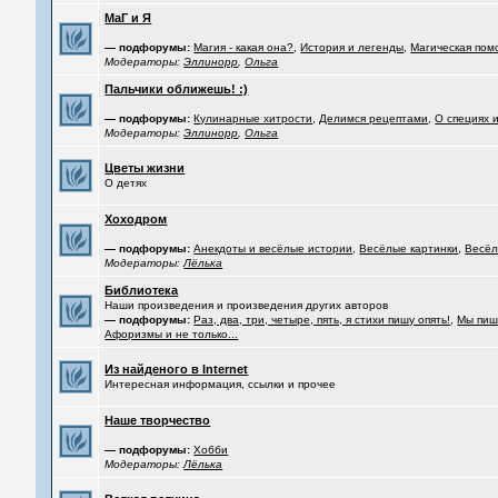
МаГ и Я
— подфорумы:
Магия - какая она?
,
История и легенды
,
Магическая пом
Модераторы:
Эллинорр
,
Ольга
Пальчики оближешь! :)
— подфорумы:
Кулинарные хитрости
,
Делимся рецептами
,
О специях 
Модераторы:
Эллинорр
,
Ольга
Цветы жизни
О детях
Хоходром
— подфорумы:
Анекдоты и весёлые истории
,
Весёлые картинки
,
Весёл
Модераторы:
Лёлька
Библиотека
Наши произведения и произведения других авторов
— подфорумы:
Раз, два, три, четыре, пять, я стихи пишу опять!
,
Мы пиш
Афоризмы и не только...
Из найденого в Internet
Интересная информация, ссылки и прочее
Наше творчество
— подфорумы:
Хобби
Модераторы:
Лёлька