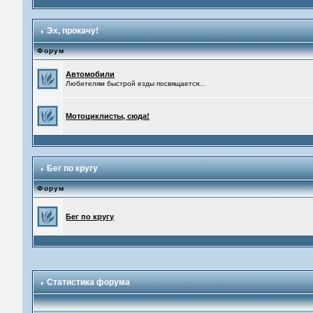
Эх, прокачу!
Форум
Автомобили
Любителям быстрой езды посвящается...
Мотоциклисты, сюда!
Бег по кругу
Форум
Бег по кругу
Статистика форума