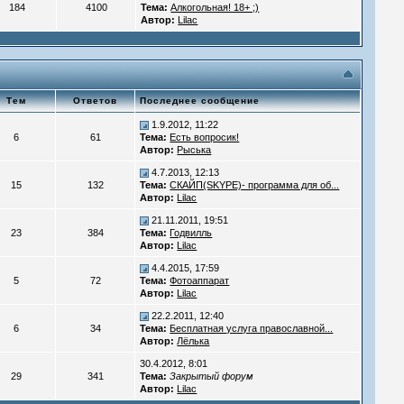
184
4100
Тема:
Алкогольная! 18+ ;)
Автор:
Lilac
Тем
Ответов
Последнее сообщение
1.9.2012, 11:22
6
61
Тема:
Есть вопросик!
Автор:
Рыська
4.7.2013, 12:13
15
132
Тема:
СКАЙП(SKYPE)- программа для об...
Автор:
Lilac
21.11.2011, 19:51
23
384
Тема:
Годвилль
Автор:
Lilac
4.4.2015, 17:59
5
72
Тема:
Фотоаппарат
Автор:
Lilac
22.2.2011, 12:40
6
34
Тема:
Бесплатная услуга православной...
Автор:
Лёлька
30.4.2012, 8:01
29
341
Тема:
Закрытый форум
Автор:
Lilac