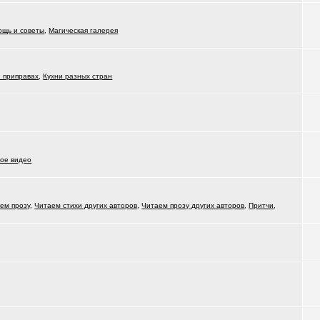
ощь и советы
,
Магическая галерея
и приправах
,
Кухни разных стран
ое видео
ем прозу
,
Читаем стихи других авторов
,
Читаем прозу других авторов
,
Притчи
,