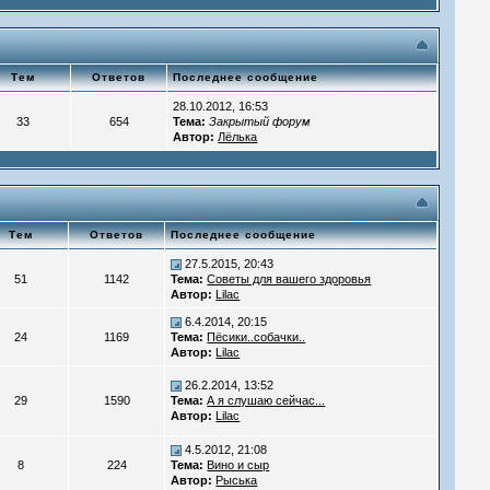
Тем
Ответов
Последнее сообщение
28.10.2012, 16:53
33
654
Тема:
Закрытый форум
Автор:
Лёлька
Тем
Ответов
Последнее сообщение
27.5.2015, 20:43
51
1142
Тема:
Советы для вашего здоровья
Автор:
Lilac
6.4.2014, 20:15
24
1169
Тема:
Пёсики..собачки..
Автор:
Lilac
26.2.2014, 13:52
29
1590
Тема:
А я слушаю сейчас...
Автор:
Lilac
4.5.2012, 21:08
8
224
Тема:
Вино и сыр
Автор:
Рыська