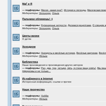
МаГ и Я
— подфорумы:
Магия - какая она?
,
История и легенды
,
Магическая пом
Модераторы:
Эллинорр
,
Ольга
Пальчики оближешь! :)
— подфорумы:
Кулинарные хитрости
,
Делимся рецептами
,
О специях 
Модераторы:
Эллинорр
,
Ольга
Цветы жизни
О детях
Хоходром
— подфорумы:
Анекдоты и весёлые истории
,
Весёлые картинки
,
Весёл
Модераторы:
Лёлька
Библиотека
Наши произведения и произведения других авторов
— подфорумы:
Раз, два, три, четыре, пять, я стихи пишу опять!
,
Мы пиш
Афоризмы и не только...
Из найденого в Internet
Интересная информация, ссылки и прочее
Наше творчество
— подфорумы:
Хобби
Модераторы:
Лёлька