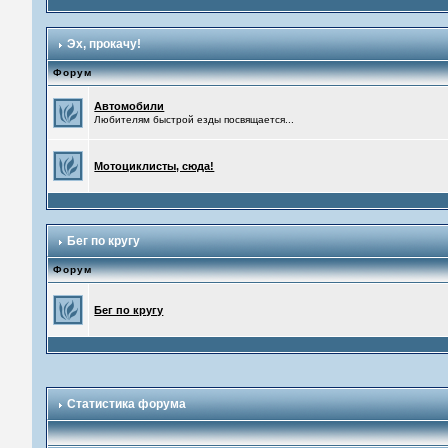
Эх, прокачу!
Форум
Автомобили
Любителям быстрой езды посвящается...
Мотоциклисты, сюда!
Бег по кругу
Форум
Бег по кругу
Статистика форума