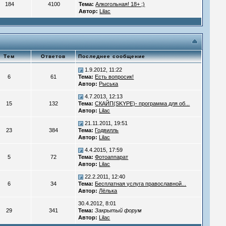
184
4100
Тема:
Алкогольная! 18+ ;)
Автор:
Lilac
Тем
Ответов
Последнее сообщение
1.9.2012, 11:22
6
61
Тема:
Есть вопросик!
Автор:
Рыська
4.7.2013, 12:13
15
132
Тема:
СКАЙП(SKYPE)- программа для об...
Автор:
Lilac
21.11.2011, 19:51
23
384
Тема:
Годвилль
Автор:
Lilac
4.4.2015, 17:59
5
72
Тема:
Фотоаппарат
Автор:
Lilac
22.2.2011, 12:40
6
34
Тема:
Бесплатная услуга православной...
Автор:
Лёлька
30.4.2012, 8:01
29
341
Тема:
Закрытый форум
Автор:
Lilac