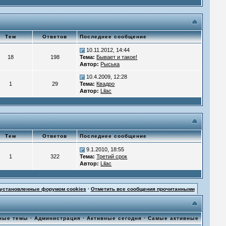
Тем
Ответов
Последнее сообщение
10.11.2012, 14:44
18
198
Тема:
Бывает и такое!
Автор:
Рыська
10.4.2009, 12:28
1
29
Тема:
Квадро
Автор:
Lilac
Тем
Ответов
Последнее сообщение
9.1.2010, 18:55
1
322
Тема:
Третий срок
Автор:
Lilac
 установленные форумом cookies
·
Отметить все сообщения прочитанными
ные темы
·
Администрация
·
Активные сегодня
·
Самые активные