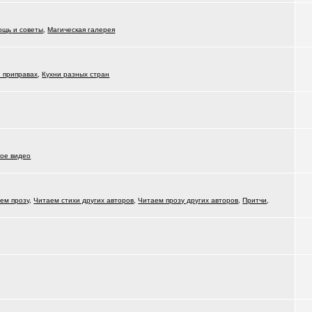
ощь и советы
,
Магическая галерея
и приправах
,
Кухни разных стран
ое видео
ем прозу
,
Читаем стихи других авторов
,
Читаем прозу других авторов
,
Притчи
,