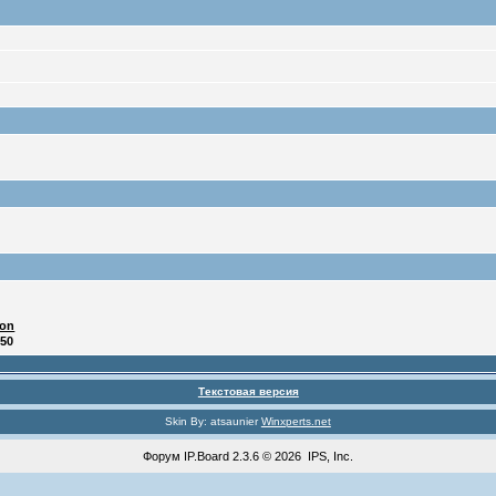
ton
:50
Текстовая версия
Skin By: atsaunier
Winxperts.net
Форум
IP.Board
2.3.6 © 2026
IPS, Inc
.