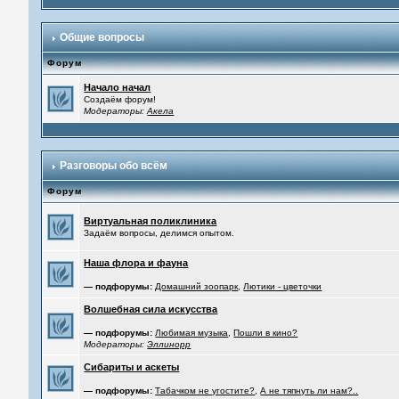
Общие вопросы
Форум
Начало начал
Создаём форум!
Модераторы:
Акела
Разговоры обо всём
Форум
Виртуальная поликлиника
Задаём вопросы, делимся опытом.
Наша флора и фауна
— подфорумы:
Домашний зоопарк
,
Лютики - цветочки
Волшебная сила искусства
— подфорумы:
Любимая музыка
,
Пошли в кино?
Модераторы:
Эллинорр
Сибариты и аскеты
— подфорумы:
Табачком не угостите?
,
А не тяпнуть ли нам?..