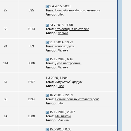
9.4.2015, 20:13
27
395
Тема:
Волшебство Чистого четверга
Автор:
Lilac
23.7.2018, 11:08
53
1913
Тема:
Что сегодня на столе?
Автор:
Лёлька
21.1.2014, 19:23
24
553
Тема:
говорят дети...
Автор:
Лёлька
15.12.2016, 6:16
114
3386
Тема:
Доза настроения.
Автор:
Лёлька
1.3.2026, 14:04
64
1657
Тема:
Закрытый форум
Автор:
Lilac
16.2.2015, 22:59
66
1139
Тема:
Всякие советы от "мастеров"
Автор:
Lilac
15.12.2016, 23:07
14
1388
Тема:
Мы вяжем
Автор:
Рыська
15.5.2018, 0:35