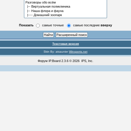
Показать
самые точные
самые последние
вверху
Текстовая версия
Skin By: atsaunier
Winxperts.net
Форум
IP.Board
2.3.6 © 2026
IPS, Inc
.