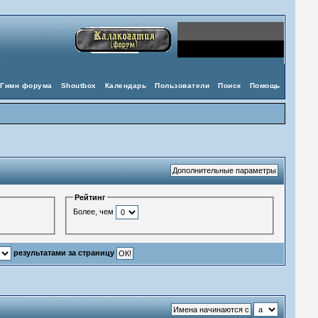
Гимн форума
Shoutbox
Календарь
Пользователи
Поиск
Помощь
Рейтинг
Более, чем
результатами за страницу