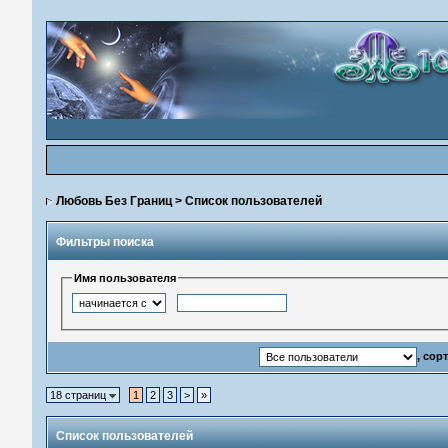
Любовь Без Границ
> Список пользователей
Фильтры поиска
Имя пользователя
, сор
18 страниц
1
2
3
>
»
Список пользователей