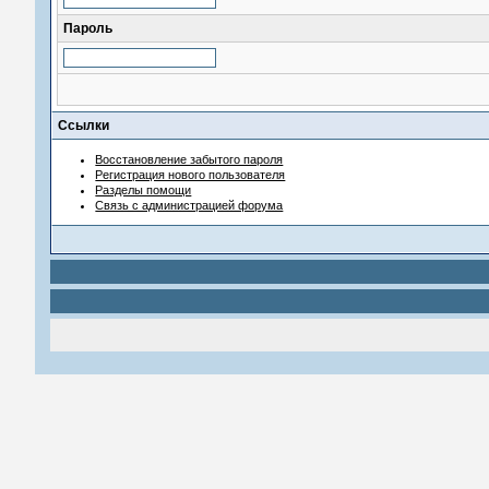
Пароль
Ссылки
Восстановление забытого пароля
Регистрация нового пользователя
Разделы помощи
Связь с администрацией форума