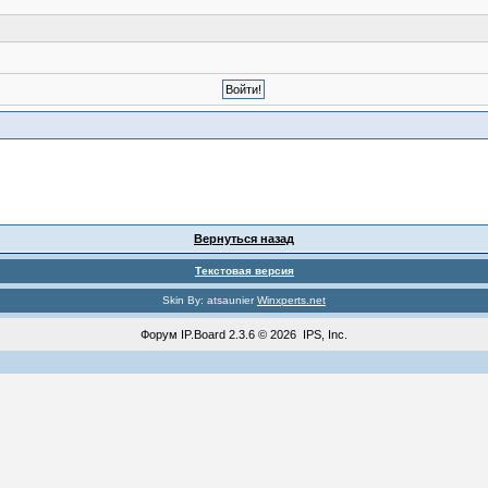
Вернуться назад
Текстовая версия
Skin By: atsaunier
Winxperts.net
Форум
IP.Board
2.3.6 © 2026
IPS, Inc
.