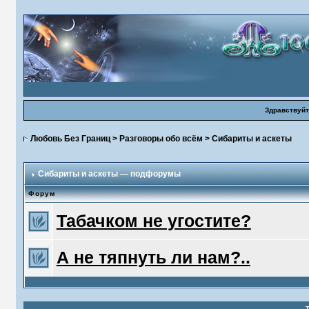
Здравствуйт
Любовь Без Границ
>
Разговоры обо всём
>
Сибариты и аскеты
Сибариты и аскеты — подфорумы
Форум
Табачком не угостите?
А не тяпнуть ли нам?..