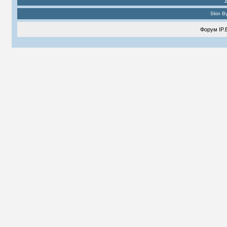
Skin B
Форум
IP.