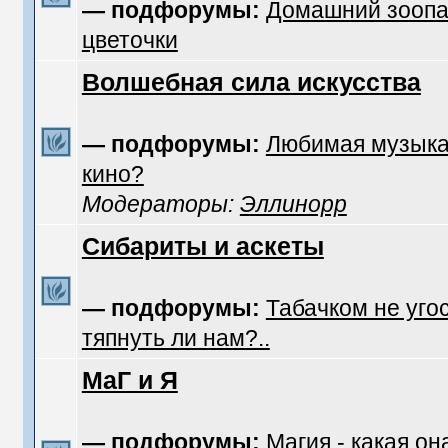
— подфорумы:
Домашний зоопа
цветочки
Волшебная сила искусства
— подфорумы:
Любимая музык
кино?
Модераторы:
Эллинорр
Сибариты и аскеты
— подфорумы:
Табачком не уго
тяпнуть ли нам?..
МаГ и Я
— подфорумы:
Магия - какая он