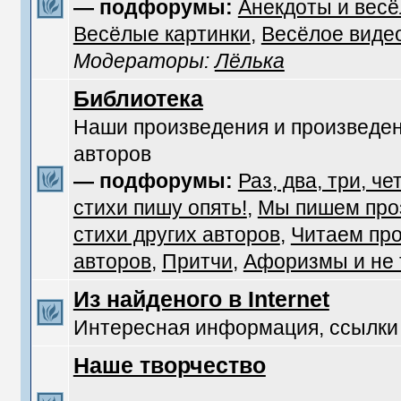
— подфорумы:
Анекдоты и вес
Весёлые картинки
,
Весёлое виде
Модераторы:
Лёлька
Библиотека
Наши произведения и произведен
авторов
— подфорумы:
Раз, два, три, че
стихи пишу опять!
,
Мы пишем про
стихи других авторов
,
Читаем про
авторов
,
Притчи
,
Афоризмы и не т
Из найденого в Internet
Интересная информация, ссылки
Наше творчество