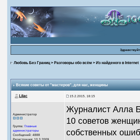
Здравствуйт
Любовь Без Границ
>
Разговоры обо всём
>
Из найденого в Internet
Всякие советы от "мастеров"
, для нас, женщины
Lilac
15.2.2015, 18:15
Журналист Алла Б
Администратор
10 советов женщин
Группа:
Главные
собственных ошиб
администраторы
Сообщений: 4888
Регистрация: 10.3.2009