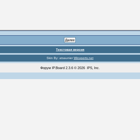
Текстовая версия
Skin By: atsaunier
Winxperts.net
Форум
IP.Board
2.3.6 © 2026
IPS, Inc
.