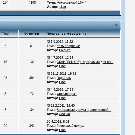
184
4100
Тема:
Алкогольная! 18+ ;)
Автор:
Lilac
Тем
Ответов
Последнее сообщение
1.9.2012, 11:22
6
61
Тема:
Есть вопросик!
Автор:
Рыська
4.7.2013, 12:13
15
132
Тема:
СКАЙП(SKYPE)- программа для об...
Автор:
Lilac
21.11.2011, 19:51
23
384
Тема:
Годвилль
Автор:
Lilac
4.4.2015, 17:59
5
72
Тема:
Фотоаппарат
Автор:
Lilac
22.2.2011, 12:40
6
34
Тема:
Бесплатная услуга православной...
Автор:
Лёлька
30.4.2012, 8:01
29
341
Тема:
Закрытый форум
Автор:
Lilac