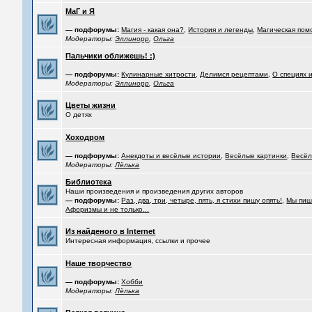
МаГ и Я
— подфорумы:
Магия - какая она?
,
История и легенды
,
Магическая пом
Модераторы:
Эллинорр
,
Ольга
Пальчики оближешь! :)
— подфорумы:
Кулинарные хитрости
,
Делимся рецептами
,
О специях 
Модераторы:
Эллинорр
,
Ольга
Цветы жизни
О детях
Хоходром
— подфорумы:
Анекдоты и весёлые истории
,
Весёлые картинки
,
Весёл
Модераторы:
Лёлька
Библиотека
Наши произведения и произведения других авторов
— подфорумы:
Раз, два, три, четыре, пять, я стихи пишу опять!
,
Мы пиш
Афоризмы и не только...
Из найденого в Internet
Интересная информация, ссылки и прочее
Наше творчество
— подфорумы:
Хобби
Модераторы:
Лёлька