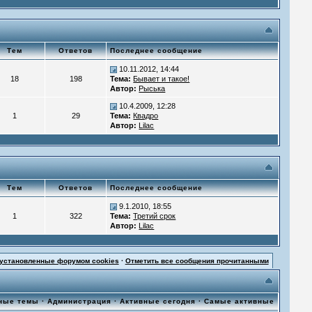
Тем
Ответов
Последнее сообщение
10.11.2012, 14:44
18
198
Тема:
Бывает и такое!
Автор:
Рыська
10.4.2009, 12:28
1
29
Тема:
Квадро
Автор:
Lilac
Тем
Ответов
Последнее сообщение
9.1.2010, 18:55
1
322
Тема:
Третий срок
Автор:
Lilac
 установленные форумом cookies
·
Отметить все сообщения прочитанными
ные темы
·
Администрация
·
Активные сегодня
·
Самые активные