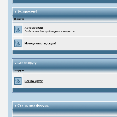
Эх, прокачу!
Форум
Автомобили
Любителям быстрой езды посвящается...
Мотоциклисты, сюда!
Бег по кругу
Форум
Бег по кругу
Статистика форума