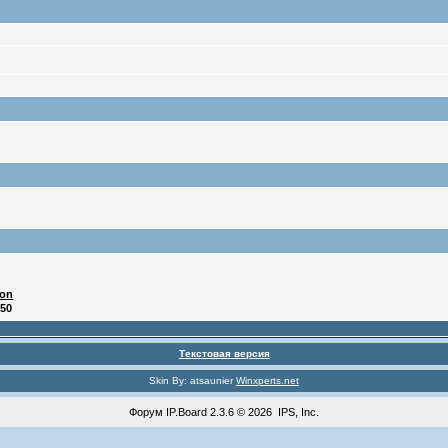
ton
:50
Текстовая версия
Skin By: atsaunier
Winxperts.net
Форум
IP.Board
2.3.6 © 2026
IPS, Inc
.