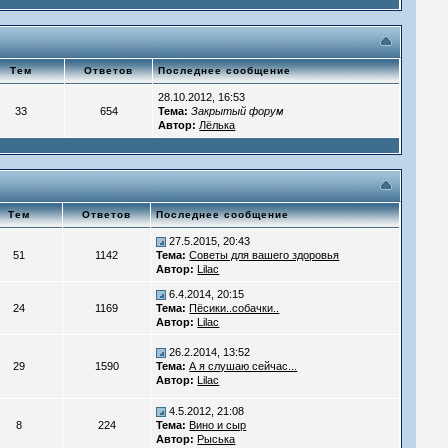
Тем
Ответов
Последнее сообщение
28.10.2012, 16:53
33
654
Тема:
Закрытый форум
Автор:
Лёлька
Тем
Ответов
Последнее сообщение
27.5.2015, 20:43
51
1142
Тема:
Советы для вашего здоровья
Автор:
Lilac
6.4.2014, 20:15
24
1169
Тема:
Пёсики..собачки..
Автор:
Lilac
26.2.2014, 13:52
29
1590
Тема:
А я слушаю сейчас...
Автор:
Lilac
4.5.2012, 21:08
8
224
Тема:
Вино и сыр
Автор:
Рыська