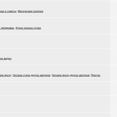
ощь и советы
,
Магическая галерея
и приправах
,
Кухни разных стран
ое видео
ем прозу
,
Читаем стихи других авторов
,
Читаем прозу других авторов
,
Притчи
,