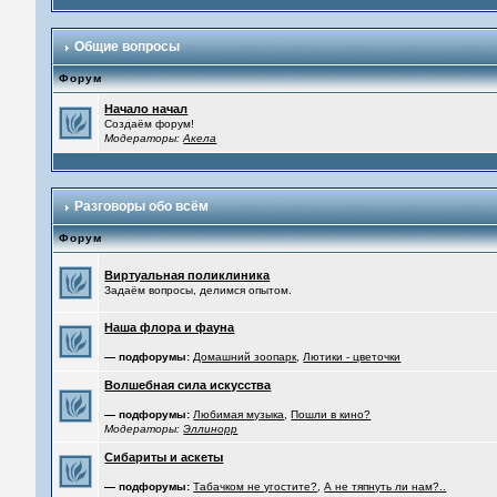
Общие вопросы
Форум
Начало начал
Создаём форум!
Модераторы:
Акела
Разговоры обо всём
Форум
Виртуальная поликлиника
Задаём вопросы, делимся опытом.
Наша флора и фауна
— подфорумы:
Домашний зоопарк
,
Лютики - цветочки
Волшебная сила искусства
— подфорумы:
Любимая музыка
,
Пошли в кино?
Модераторы:
Эллинорр
Сибариты и аскеты
— подфорумы:
Табачком не угостите?
,
А не тяпнуть ли нам?..