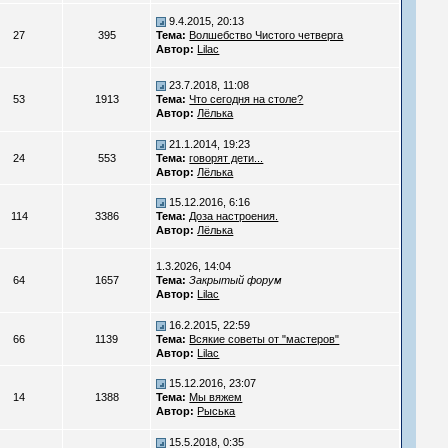
9.4.2015, 20:13
27
395
Тема:
Волшебство Чистого четверга
Автор:
Lilac
23.7.2018, 11:08
53
1913
Тема:
Что сегодня на столе?
Автор:
Лёлька
21.1.2014, 19:23
24
553
Тема:
говорят дети...
Автор:
Лёлька
15.12.2016, 6:16
114
3386
Тема:
Доза настроения.
Автор:
Лёлька
1.3.2026, 14:04
64
1657
Тема:
Закрытый форум
Автор:
Lilac
16.2.2015, 22:59
66
1139
Тема:
Всякие советы от "мастеров"
Автор:
Lilac
15.12.2016, 23:07
14
1388
Тема:
Мы вяжем
Автор:
Рыська
15.5.2018, 0:35